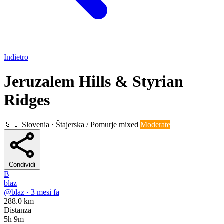
Indietro
Jeruzalem Hills & Styrian
Ridges
🇸🇮
Slovenia · Štajerska / Pomurje
mixed
Moderate
Condividi
B
blaz
@blaz · 3 mesi fa
288.0 km
Distanza
5h 9m