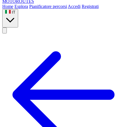
MOTO
ROUTES
Home
Esplora
Pianificatore percorsi
Accedi
Registrati
IT