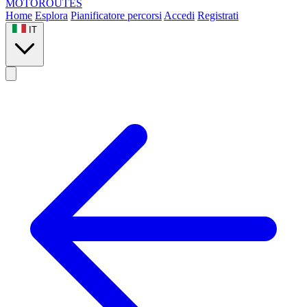
MOTO
ROUTES
Home
Esplora
Pianificatore percorsi
Accedi
Registrati
IT