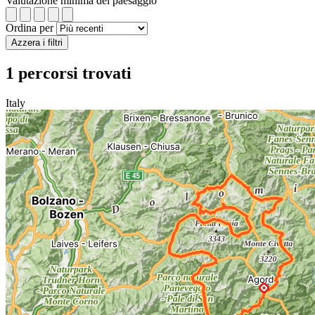
Valutazione minima del paesaggio
Ordina per
Azzera i filtri
1 percorsi trovati
Italy