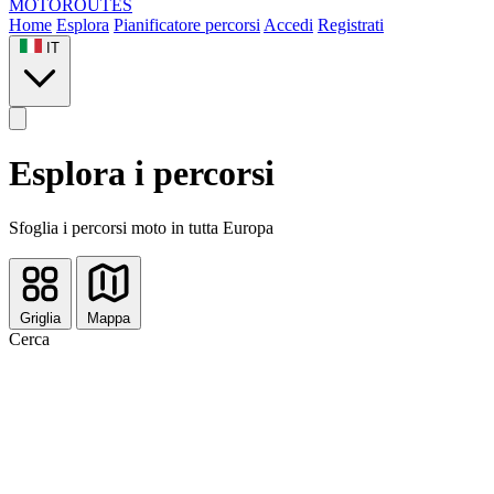
MOTO
ROUTES
Home
Esplora
Pianificatore percorsi
Accedi
Registrati
IT
Esplora i percorsi
Sfoglia i percorsi moto in tutta Europa
Griglia
Mappa
Cerca