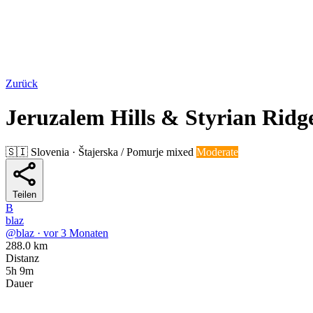
Zurück
Jeruzalem Hills & Styrian Ridg
🇸🇮
Slovenia · Štajerska / Pomurje
mixed
Moderate
Teilen
B
blaz
@blaz · vor 3 Monaten
288.0 km
Distanz
5h 9m
Dauer