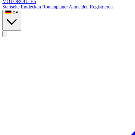
MOTO
ROUTES
Startseite
Entdecken
Routenplaner
Anmelden
Registrieren
DE