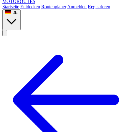
MOTO
ROUTES
Startseite
Entdecken
Routenplaner
Anmelden
Registrieren
DE