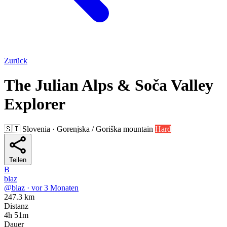
Zurück
The Julian Alps & Soča Valley
Explorer
🇸🇮
Slovenia · Gorenjska / Goriška
mountain
Hard
Teilen
B
blaz
@blaz · vor 3 Monaten
247.3 km
Distanz
4h 51m
Dauer